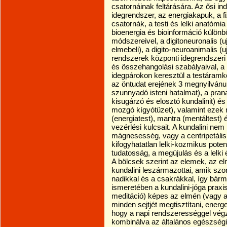
csatornáinak feltárására. Az ősi ind
idegrendszer, az energiakapuk, a fiz
csatornák, a testi és lelki anatóm
bioenergia és bioinformáció külön
módszereivel, a digitoneuronalis (uj
elmebeli), a digito-neuroanimalis (uj
rendszerek központi idegrendszeri
és összehangolási szabályaival, a
idegpárokon keresztül a testáramk
az öntudat erejének 3 megnyilvánul
szunnyadó isteni hatalmat), a prana k
kisugárzó és elosztó kundalinit) és 
mozgó kígyótüzet), valamint ezek 
(energiatest), mantra (mentáltest) és
vezérlési kulcsait. A kundalini nem
mágnesesség, vagy a centripetális
kifogyhatatlan lelki-kozmikus poten
tudatosság, a megújulás és a lelki é
A bölcsek szerint az elemek, az e
kundalini leszármazottai, amik szo
nadikkal és a csakrákkal, így bárm
ismeretében a kundalini-jóga prax
meditáció) képes az elmén (vagy a
minden sejtjét megtisztítani, energ
hogy a napi rendszerességgel végze
kombinálva az általános egészségi 