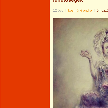
lehetőségek
12 éve
|
késmárki endre
|
0 hozz