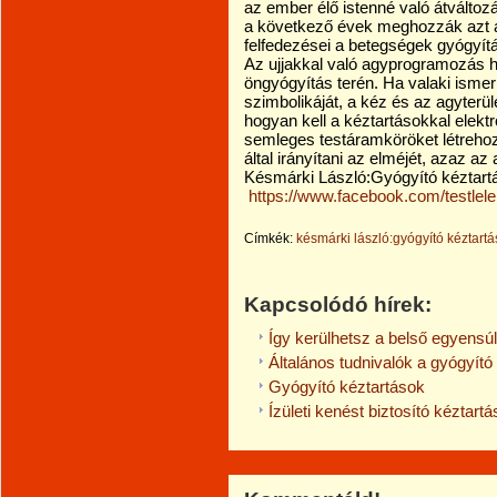
az ember élő istenné való átválto
a következő évek meghozzák azt a
felfedezései a betegségek gyógyít
Az ujjakkal való agyprogramozás 
öngyógyítás terén. Ha valaki ismeri 
szimbolikáját, a kéz és az agyterül
hogyan kell a kéztartásokkal elek
semleges testáramköröket létreho
által irányítani az elméjét, azaz az
Késmárki László:Gyógyító kéztartá
https://www.facebook.com/testlele
Címkék:
késmárki lászló:gyógyító kéztartás
Kapcsolódó hírek:
Így kerülhetsz a belső egyensúl
Általános tudnivalók a gyógyít
Gyógyító kéztartások
Ízületi kenést biztosító kéztartá