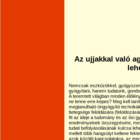
Az ujjakkal való 
leh
Nemcsak eszközökkel, gyógyszerek
gyógyítani, hanem tudatunk, gondo
A teremtett világban minden élőlé
ne lenne erre képes? Meg kell taní
megtanulható öngyógyító technikák
betegsége feloldására (feloldozásá
Itt az ideje a tudomány és az ősi 
eredményeinek összegzésére, mer
tudati befolyásolásának kulcsa lehe
mellett több hangsúlyt kellene fekt
azok közötti kapcsolatokra, az eg