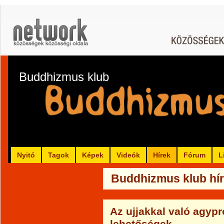
Buddhizmus klub
Nyitó
Tagok
Képek
Videók
Hírek
Fórum
L
Buddhizmus klub hír
Az ujjakkal való agyp