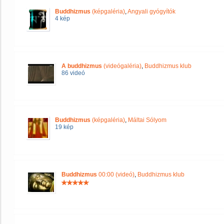
Buddhizmus
(képgaléria)
,
Angyali gyógyítók
4 kép
A buddhizmus
(videógaléria)
,
Buddhizmus klub
86 videó
Buddhizmus
(képgaléria)
,
Máltai Sólyom
19 kép
Buddhizmus
00:00 (videó)
,
Buddhizmus klub