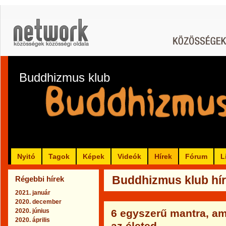
Buddhizmus klub
Nyitó
Tagok
Képek
Videók
Hírek
Fórum
L
Buddhizmus klub híre
Régebbi hírek
2021. január
2020. december
2020. június
6 egyszerű mantra, am
2020. április