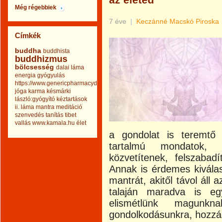
az életed
Még régebbiek
7 éve
|
Keczánné Macskó Piroska
Címkék
buddha
buddhista
buddhizmus
bölcsesség
dalai láma
energia
gyógyulás
https://www.genericpharmacydrug.com
jóga
karma
késmárki
lászló:gyógyító kéztartások
ii.
láma
mantra
meditáció
szenvedés
tanítás
tibet
vallás
www.kamala.hu
élet
a gondolat is teremtő
tartalmú mondatok, e
közvetítenek, felszabadí
Annak is érdemes kiválas
mantrát, akitől távol áll a
talaján maradva is eg
elismétlünk magun
gondolkodásunkra, hozzáá