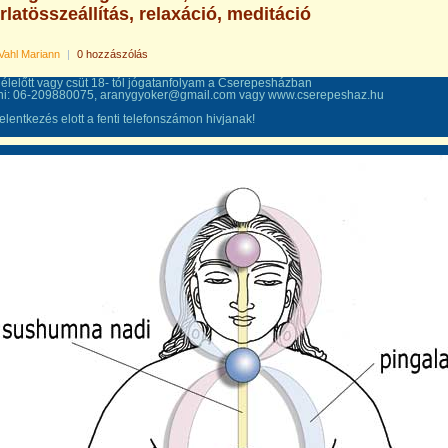
latösszeállítás, relaxáció, meditáció
Vahl Mariann
|
0 hozzászólás
lelőtt vagy csüt 18- tól jógatanfolyam a Cserepesházban
ni: 06-209880075, aranygyoker@gmail.com vagy www.cserepeshaz.hu
elentkezés elott a fenti telefonszámon hivjanak!