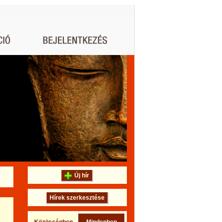
Új hír
Hírek szerkesztése