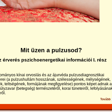
Mit üzen a pulzusod?
z érverés pszichoenergetikai információi I. rész
ományos kínai orvoslás és az ájurvéda pulzusdiagnosztikai
rei (a pulzushullám hosszának, szélességének, mélységének,
k, teltségének, formájának megfigyelése) pontos képet adnak a
lyzavar (betegség) természetéről, korai tüneteiről, lefolyásána
ről.
Tovább