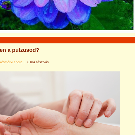
zen a pulzusod?
késmárki endre
|
0 hozzászólás