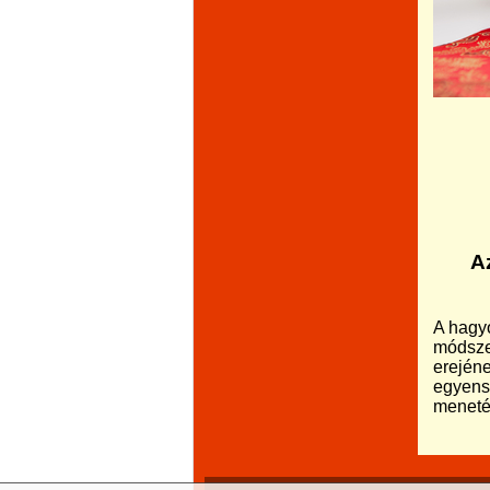
A
A hagy
módsze
erejéne
egyensú
meneté