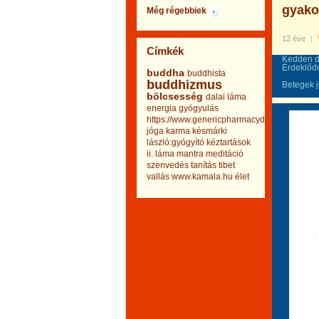
gyakor
Még régebbiek
12 éve
|
Címkék
Kedden dé
Érdeklőd
buddha
buddhista
buddhizmus
Betegek j
bölcsesség
dalai láma
energia
gyógyulás
https://www.genericpharmacydrug.com
jóga
karma
késmárki
lászló:gyógyító kéztartások
ii.
láma
mantra
meditáció
szenvedés
tanítás
tibet
vallás
www.kamala.hu
élet