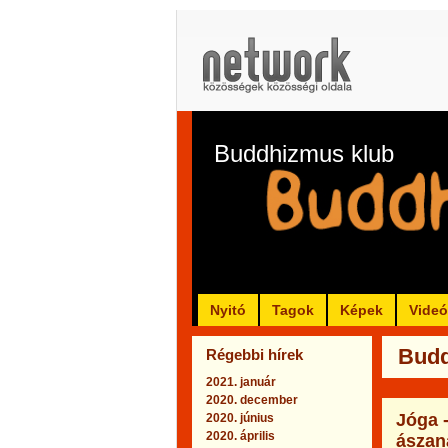
Buddhizmus klub
Nyitó
Tagok
Képek
Vide
Budd
Régebbi hírek
2021. január
2020. december
Jóga 
2020. június
2020. április
ászan