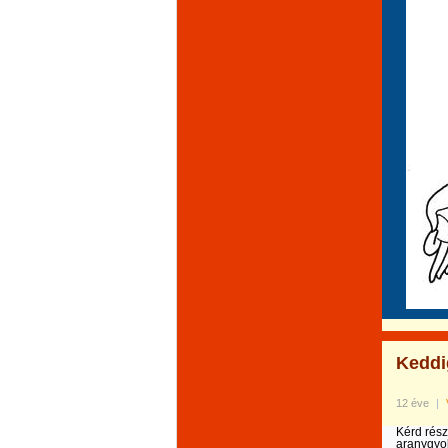
Keddig
12 éve
|
Kérd rész
aranygyo