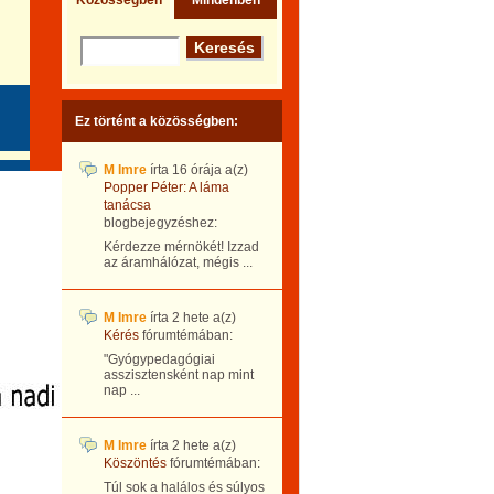
Közösségben
Mindenben
Ez történt a közösségben:
M Imre
írta
16 órája
a(z)
Popper Péter: A láma
tanácsa
blogbejegyzéshez:
Kérdezze mérnökét! Izzad
az áramhálózat, mégis ...
M Imre
írta
2 hete
a(z)
Kérés
fórumtémában:
"Gyógypedagógiai
asszisztensként nap mint
nap ...
M Imre
írta
2 hete
a(z)
Köszöntés
fórumtémában:
Túl sok a halálos és súlyos