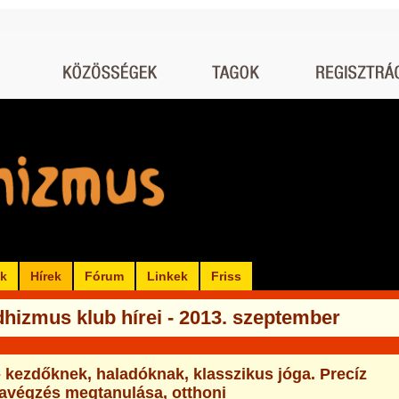
ók
Hírek
Fórum
Linkek
Friss
hizmus klub hírei - 2013. szeptember
- kezdőknek, haladóknak, klasszikus jóga. Precíz
avégzés megtanulása, otthoni