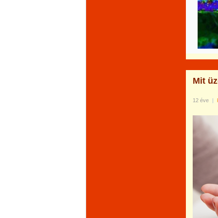
Mit ü
12 éve
|