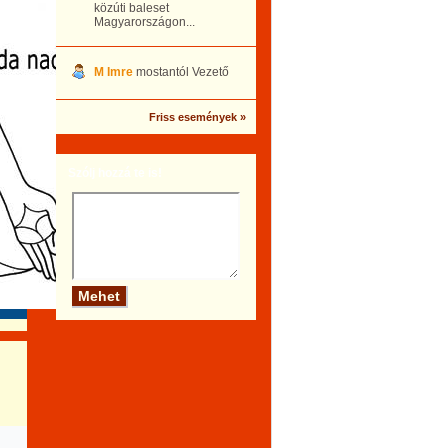
közúti baleset
Magyarországon...
M Imre
mostantól Vezető
Friss események »
Szólj hozzá te is!