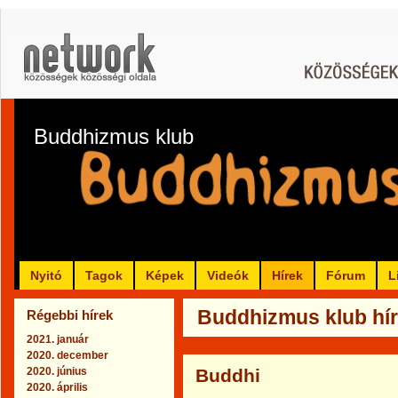
Buddhizmus klub
Nyitó
Tagok
Képek
Videók
Hírek
Fórum
L
Buddhizmus klub hír
Régebbi hírek
2021. január
2020. december
2020. június
Buddhi
2020. április