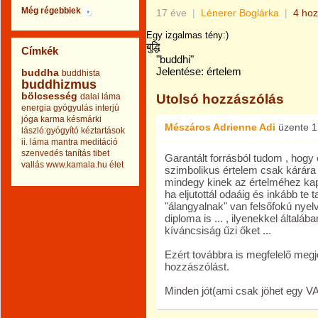
Még régebbiek
17 éve
|
Lénerer Boglárka
|
4 hoz
Egy izgalmas tény:)
बुद्धि
Címkék
"buddhi"
Jelentése: értelem
buddha
buddhista
buddhizmus
bölcsesség
dalai láma
Utolsó hozzászólás
energia
gyógyulás
interjú
jóga
karma
késmárki
Mészáros Adrienne Adi
üzente
1
lászló:gyógyító kéztartások
ii.
láma
mantra
meditáció
szenvedés
tanítás
tibet
Garantált forrásból tudom , hogy
vallás
www.kamala.hu
élet
szimbolikus értelem csak kárára
mindegy kinek az értelméhez kap
ha eljutottál odaáig és inkább t
"álangyalnak" van felsőfokú nyelv
diploma is ... , ilyenekkel által
kíváncsiság űzi őket ...
Ezért továbbra is megfelelő meg
hozzászólást.
Minden jót(ami csak jöhet egy VAL