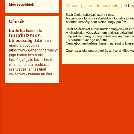
Még régebbiek
18 éve
|
[Törölt felhasználó]
|
0 ho
Saját játékszabályaid szerint élsz.
A számodra fontos szabályokból fog állni az éle
Címkék
A fontos szabály nem biztos, hogy pozítiv.
Saját határainkat a teljesületlen vágyainkon ke
buddha
buddhista
A teljesületlen vágyakat nem a kioltásukkal kel
buddhizmus
Teljesületlen vágy: - megfontolással magam fölé
bölcsesség
- a határokat az ego építette.
dalai láma
Nem lebontani kellene, hanem az egot is kiterje
energia
gyógyulás
https://www.genericpharmacydrug.com
Csak az a jelenség provokál, ami akar tõled val
jóga
karma
késmárki
lászló:gyógyító kéztartások
ii.
láma
mantra
meditáció
szenvedés
tanítás
tibet
vallás
www.kamala.hu
élet