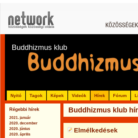
Buddhizmus klub
Nyitó
Tagok
Képek
Videók
Hírek
Fórum
L
Buddhizmus klub hírei
Régebbi hírek
2021. január
2020. december
2020. június
Elmélkedések
2020. április