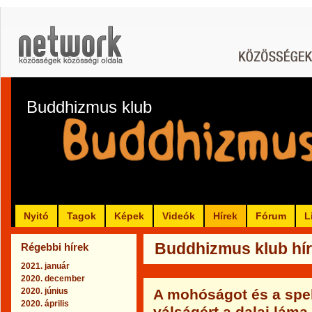
Buddhizmus klub
Nyitó
Tagok
Képek
Videók
Hírek
Fórum
L
Buddhizmus klub hír
Régebbi hírek
2021. január
2020. december
2020. június
A mohóságot és a spek
2020. április