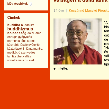
válságért a dalai láma
Még régebbiek
14 éve
|
Keczánné Macskó Pirosk
Címkék
"A
buddha
buddhista
hiá
buddhizmus
tar
bölcsesség
dalai láma
ga
energia
gyógyulás
de
harmónia
jóga
karma
mer
késmárki lászló:gyógyító
"H
kéztartások ii.
láma
mantra
és 
meditáció
szenvedés
vál
tanítás
tibet
vallás
fős
www.kamala.hu
élet
típ
említette.