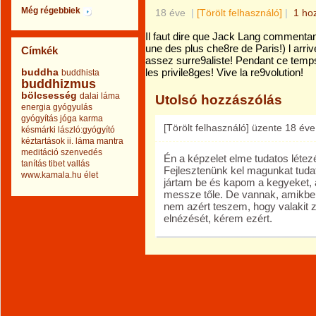
Még régebbiek
18 éve
|
[Törölt felhasználó]
|
1 ho
Il faut dire que Jack Lang commenta
une des plus che8re de Paris!) l arr
Címkék
assez surre9aliste! Pendant ce temps, 
buddha
les privile8ges! Vive la re9volution!
buddhista
buddhizmus
bölcsesség
dalai láma
Utolsó hozzászólás
energia
gyógyulás
gyógyítás
jóga
karma
[Törölt felhasználó]
üzente
18 éve
késmárki lászló:gyógyító
kéztartások ii.
láma
mantra
meditáció
szenvedés
Én a képzelet elme tudatos létezé
tanítás
tibet
vallás
Fejlesztenünk kel magunkat tudat
www.kamala.hu
élet
jártam be és kapom a kegyeket, 
messze tőle. De vannak, amikben 
nem azért teszem, hogy valakit 
elnézését, kérem ezért.