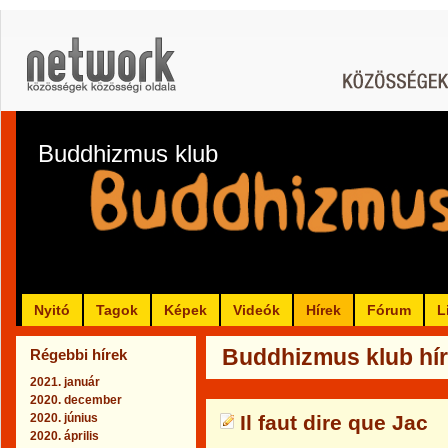
Buddhizmus klub
Nyitó
Tagok
Képek
Videók
Hírek
Fórum
L
Buddhizmus klub híre
Régebbi hírek
2021. január
2020. december
2020. június
Il faut dire que Jac
2020. április