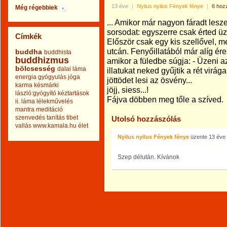
13 éve
|
Nyilus nyilus Fények fénye
|
6 hoz
Még régebbiek
... Amikor már nagyon fáradt lesz
sorsodat: egyszerre csak érted üz
Címkék
Először csak egy kis szellővel, m
utcán. Fenyőillatából már alíg ér
buddha
buddhista
buddhizmus
amikor a füledbe súgja: - Üzeni az
bölcsesség
dalai láma
illatukat neked gyűjtik a rét virágai
energia
gyógyulás
jóga
jöttödet lesi az ösvény...
karma
késmárki
jöjj, siess...!
lászló:gyógyító kéztartások
Fájva döbben meg tőle a szíved.
ii.
láma
lélekművelés
mantra
meditáció
szenvedés
tanítás
tibet
Utolsó hozzászólás
vallás
www.kamala.hu
élet
Nyilus nyilus Fények fénye
üzente
13 éve
Szep délután. Kívánok