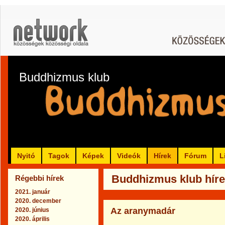
Buddhizmus klub
Nyitó
Tagok
Képek
Videók
Hírek
Fórum
L
Buddhizmus klub híre
Régebbi hírek
2021. január
2020. december
Az aranymadár
2020. június
2020. április