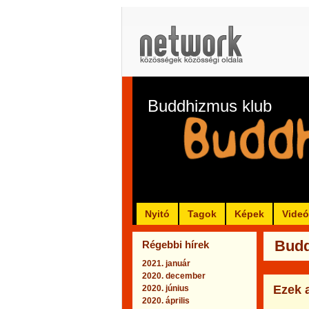
Buddhizmus klub
Nyitó
Tagok
Képek
Vide
Budd
Régebbi hírek
2021. január
2020. december
Ezek 
2020. június
2020. április