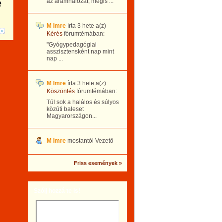
e
az áramhálózat, mégis ...
M Imre
írta
3 hete
a(z)
Kérés
fórumtémában:
"Gyógypedagógiai
asszisztensként nap mint
nap ...
M Imre
írta
3 hete
a(z)
Köszöntés
fórumtémában:
Túl sok a halálos és súlyos
közúti baleset
Magyarországon...
M Imre
mostantól Vezető
Friss események »
Szólj hozzá te is!