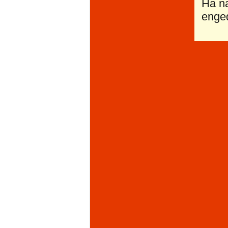
Ha n
enged