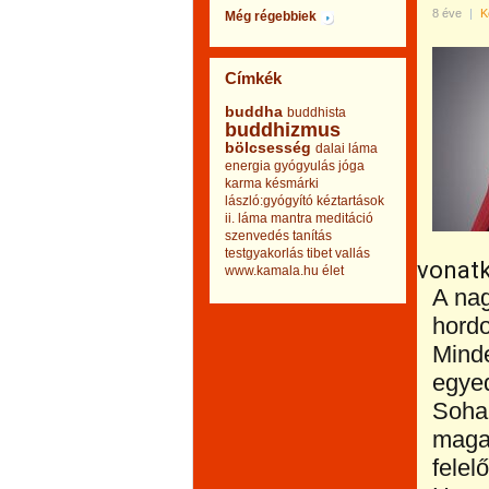
8 éve
|
K
Még régebbiek
Címkék
buddha
buddhista
buddhizmus
bölcsesség
dalai láma
energia
gyógyulás
jóga
karma
késmárki
lászló:gyógyító kéztartások
ii.
láma
mantra
meditáció
szenvedés
tanítás
testgyakorlás
tibet
vallás
vonatk
www.kamala.hu
élet
A nag
hord
Minde
egyed
Soha 
magad
felel