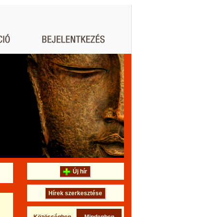
Új hír
Hírek szerkesztése