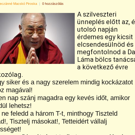
eczánné Macskó Piroska
|
0 hozzászólás
A szilveszteri
ünneplés előtt az, 
utolsó napján
érdemes egy kicsit
elcsendesülnöd és
megfontolnod a Da
Láma bölcs tanácsa
a következő évre
ozólag.
y siker és a nagy szerelem mindig kockázatot
oz magával!
n nap szánj magadra egy kevés időt, amikor
ül lehetsz!
ne feledd a három T-t, minthogy Tiszteld
!, Tisztelj másokat!, Tetteidért vállalj
ősséget!