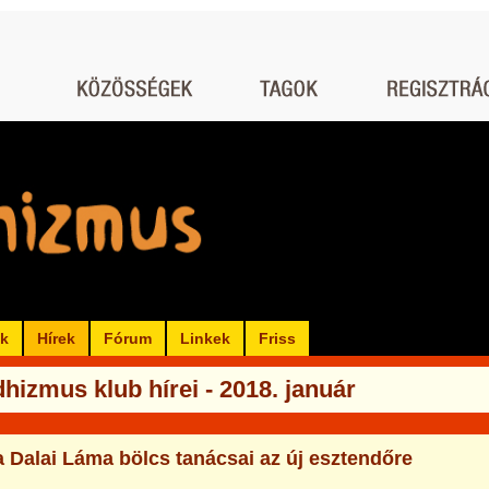
ók
Hírek
Fórum
Linkek
Friss
hizmus klub hírei - 2018. január
a Dalai Láma bölcs tanácsai az új esztendőre