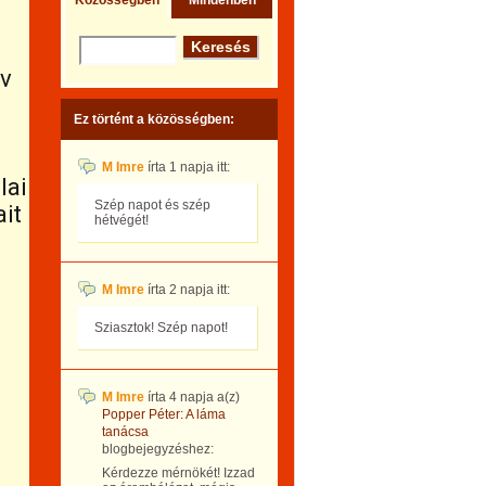
Közösségben
Mindenben
év
Ez történt a közösségben:
M Imre
írta
1 napja
itt:
lai
Szép napot és szép
it
hétvégét!
M Imre
írta
2 napja
itt:
Sziasztok! Szép napot!
M Imre
írta
4 napja
a(z)
Popper Péter: A láma
tanácsa
blogbejegyzéshez:
Kérdezze mérnökét! Izzad