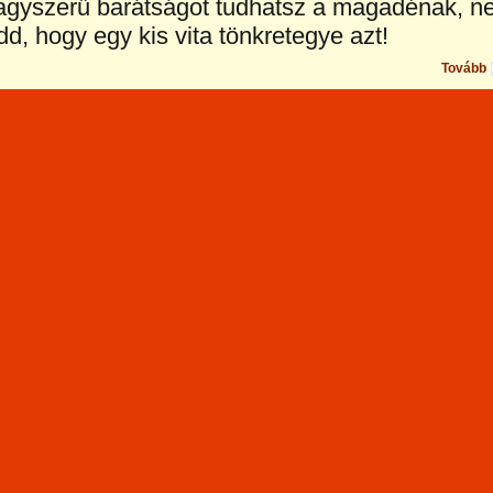
agyszerű barátságot tudhatsz a magadénak, n
d, hogy egy kis vita tönkretegye azt!
Tovább