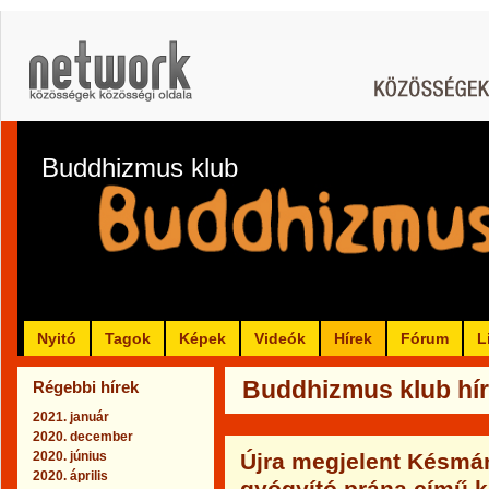
Buddhizmus klub
Nyitó
Tagok
Képek
Videók
Hírek
Fórum
L
Buddhizmus klub híre
Régebbi hírek
2021. január
2020. december
2020. június
Újra megjelent Késmár
2020. április