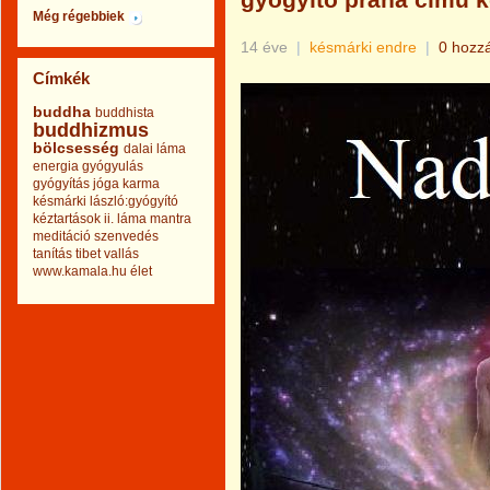
gyógyító prána című 
Még régebbiek
14 éve
|
késmárki endre
|
0 hozz
Címkék
buddha
buddhista
buddhizmus
bölcsesség
dalai láma
energia
gyógyulás
gyógyítás
jóga
karma
késmárki lászló:gyógyító
kéztartások ii.
láma
mantra
meditáció
szenvedés
tanítás
tibet
vallás
www.kamala.hu
élet