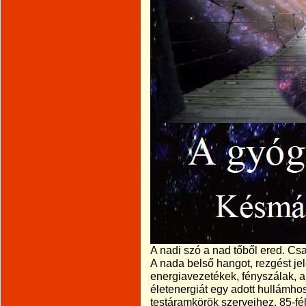
A nadi szó a nad tőből ered. Csa
A nada belső hangot, rezgést jel
energiavezetékek, fényszálak,
életenergiát egy adott hullámhos
testáramkörök szerveihez. 85-fé