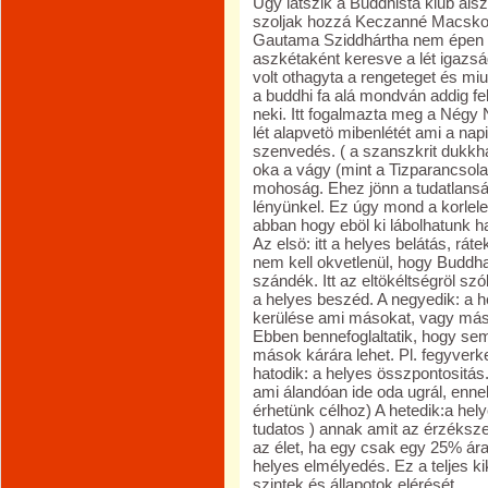
Ügy látszik a Buddhista klub als
szoljak hozzá Keczanné Macsko
Gautama Sziddhártha nem épen i
aszkétaként keresve a lét igazsá
volt othagyta a rengeteget és miut
a buddhi fa alá mondván addig fel 
neki. Itt fogalmazta meg a Négy 
lét alapvetö mibenlétét ami a na
szenvedés. ( a szanszkrit dukkha
oka a vágy (mint a Tizparancsolat
mohoság. Ehez jönn a tudatlansá
lényünkel. Ez úgy mond a korlel
abban hogy eböl ki lábolhatunk h
Az elsö: itt a helyes belátás, rá
nem kell okvetlenül, hogy Buddha
szándék. Itt az eltökéltségröl sz
a helyes beszéd. A negyedik: a 
kerülése ami másokat, vagy mást k
Ebben bennefoglaltatik, hogy sem
mások kárára lehet. Pl. fegyverk
hatodik: a helyes összpontositás
ami álandóan ide oda ugrál, en
érhetünk célhoz) A hetedik:a hely
tudatos ) annak amit az érzéksze
az élet, ha egy csak egy 25% ára
helyes elmélyedés. Ez a teljes ki
szintek és állapotok elérését.