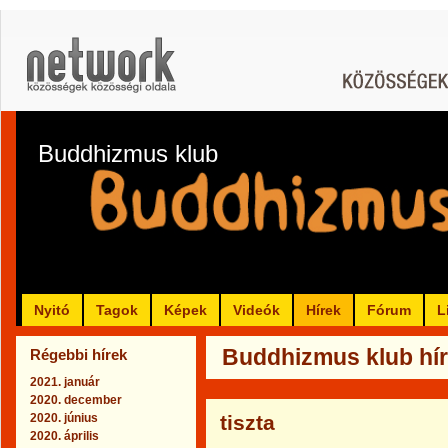
Buddhizmus klub
Nyitó
Tagok
Képek
Videók
Hírek
Fórum
L
Buddhizmus klub híre
Régebbi hírek
2021. január
2020. december
2020. június
tiszta
2020. április