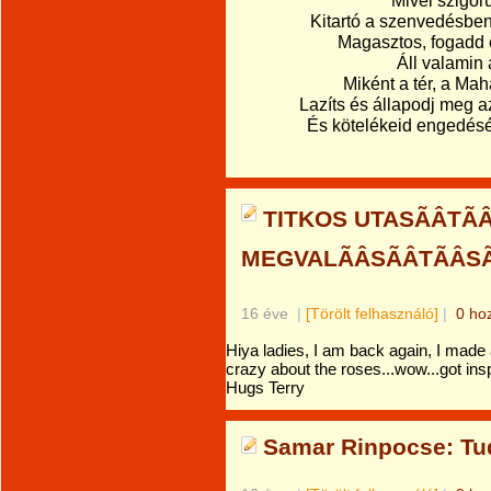
Mivel szigor
Kitartó a szenvedésben 
Magasztos, fogadd e
Áll valamin 
Miként a tér, a Ma
Lazíts és állapodj meg 
És kötelékeid engedés
TITKOS UTASÃÂTÃÂ
MEGVALÃÂSÃÂTÃÂS
16 éve
|
[Törölt felhasználó]
|
0 ho
Hiya ladies, I am back again, I made
crazy about the roses...wow...got insp
Hugs Terry
Samar Rinpocse: Tu