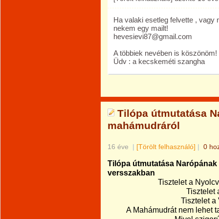
Ha valaki esetleg felvette , vag
nekem egy mailt!
hevesievi87@gmail.com
A többiek nevében is köszönöm!
Üdv : a kecskeméti szangha
Tilópa útmutatása N
mahámudráról
16 éve
|
[Törölt felhasználó]
|
0 ho
Tilópa útmutatása Narópának
versszakban
Tisztelet a Nyol
Tisztele
Tisztelet a
A Mahámudrát nem lehet ta