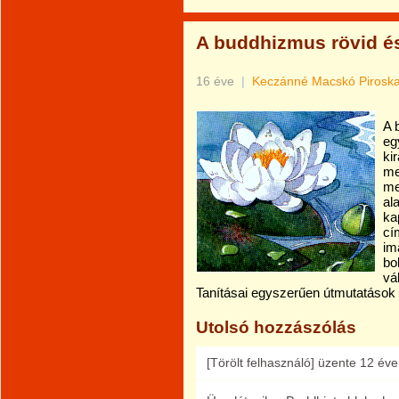
A buddhizmus rövid é
16 éve
|
Keczánné Macskó Pirosk
A 
eg
ki
me
me
al
ka
cí
im
bo
vá
Tanításai egyszerűen útmutatások v
Utolsó hozzászólás
[Törölt felhasználó]
üzente
12 éve