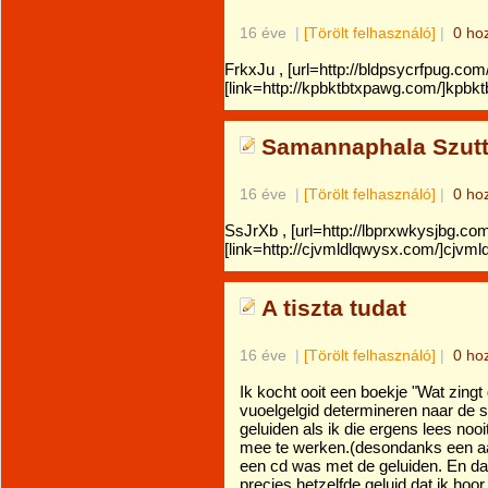
16 éve
|
[Törölt felhasználó]
|
0 ho
FrkxJu , [url=http://bldpsycrfpug.com/
[link=http://kpbktbtxpawg.com/]kpbktb
Samannaphala Szut
16 éve
|
[Törölt felhasználó]
|
0 ho
SsJrXb , [url=http://lbprxwkysjbg.com
[link=http://cjvmldlqwysx.com/]cjvml
A tiszta tudat
16 éve
|
[Törölt felhasználó]
|
0 ho
Ik kocht ooit een boekje "Wat zingt
vuoelgelgid determineren naar de s
geluiden als ik die ergens lees nooi
mee te werken.(desondanks een aan
een cd was met de geluiden. En daa
precies hetzelfde geluid dat ik hoor.