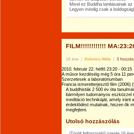
Mivel ez Buddha tanitásainak az 
Legyen mindig csak a boldogság
FILM!!!!!!!!!!!! MA:23:2
16 éve
|
Kolonics Attila
|
3 hozzás
2010. február 22. hétfő 23:20 - 00:15
A műsor kezdéséig még 5 óra 11 perc
Szerzetesek a laboratóriumban
Francia ismeretterjesztő film (2006) (
A buddhisták 2 500 év óta tanulmá
bármilyen tudományos eszközzel re
meditáció technikáját, amely iránt
érdeklődést mutatnak, hiszen ők 
megfejteni.
Utolsó hozzászólás
[Törölt felhasználó]
üzente
16 éve