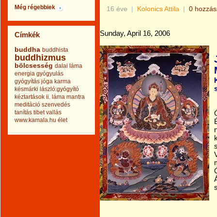
Még régebbiek
16 éve
|
Kolonics Attila
|
0 hozzás
Sunday, April 16, 2006
Címkék
buddha
buddhista
buddhizmus
bölcsesség
dalai láma
energia
gyógyulás
gyógyítás
jóga
karma
késmárki lászló:gyógyító
kéztartások ii.
láma
mantra
meditáció
szenvedés
tanítás
tibet
vallás
Ó
www.kamala.hu
élet