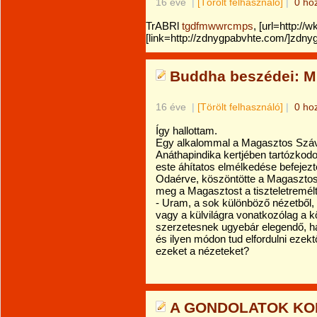
16 éve
|
[Törölt felhasználó]
|
0 ho
TrABRl
tgdfmwwrcmps
, [url=http://
[link=http://zdnygpabvhte.com/]zdnygp
Buddha beszédei: 
16 éve
|
[Törölt felhasználó]
|
0 ho
Így hallottam.
Egy alkalommal a Magasztos Szávat
Anáthapindika kertjében tartózkodot
este áhítatos elmélkedése befejezté
Odaérve, köszöntötte a Magasztost, é
meg a Magasztost a tiszteletremé
- Uram, a sok különböző nézetből,
vagy a külvilágra vonatkozólag a 
szerzetesnek ugyebár elegendő, ha
és ilyen módon tud elfordulni ezektő
ezeket a nézeteket?
A GONDOLATOK KO