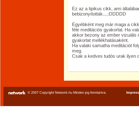
Ez az a tipikus cikk, ami általáb
bebizonyították....:DDDDD
Egyébként meg már maga a cikk is
féle meditációs gyakorlat. Ha val
akkor bezony az ember vizuális 
gyakorlat mellékhatásaként.
Ha valaki samatha meditációt fol
meg.
Csak a kedves tudós urak ilyen
© 2007 Copyright Network.hu Minden jog fenntartva.
Impres