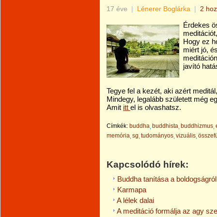
17 éve
|
Lénerer Boglárka
|
2 hoz
Érdekes ö
meditációt
Hogy ez ho
miért jó, 
meditáción
javító hatá
Tegye fel a kezét, aki azért meditál, 
Mindegy, legalább született még e
Amit
itt
el is olvashatsz.
Címkék:
buddha
buddhista
buddhizmus
memória
sg
tudományos
vizuális
összef
Kapcsolódó hírek:
Buddha tanítása a boldogságról
Karmapa
A lélek dalai
A meditáció formálja az agy sze