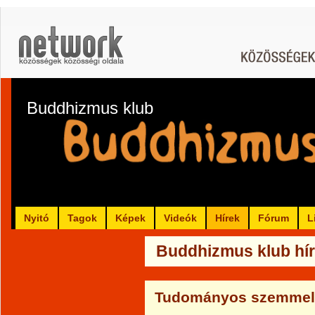
Buddhizmus klub
Nyitó
Tagok
Képek
Videók
Hírek
Fórum
L
Buddhizmus klub hír
Tudományos szemmel