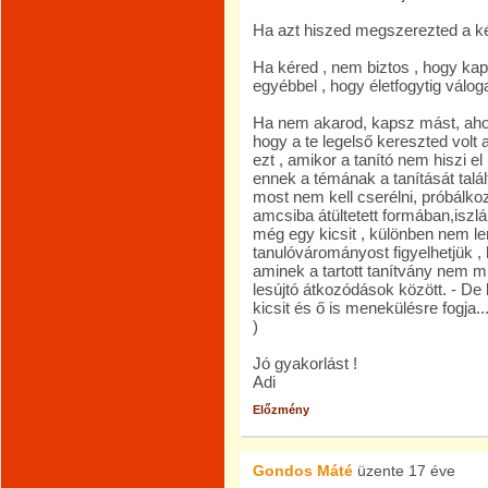
Ha azt hiszed megszerezted a ké
Ha kéred , nem biztos , hogy ka
egyébbel , hogy életfogytig válog
Ha nem akarod, kapsz mást, ahog
hogy a te legelső kereszted volt 
ezt , amikor a tanító nem hiszi e
ennek a témának a tanítását talál
most nem kell cserélni, próbálkoz
amcsiba átültetett formában,iszl
még egy kicsit , különben nem len
tanulóvárományost figyelhetjük , 
aminek a tartott tanítvány nem m
lesújtó átkozódások között. - De l
kicsit és ő is menekülésre fogja..
)
Jó gyakorlást !
Adi
Előzmény
Gondos Máté
üzente
17 éve