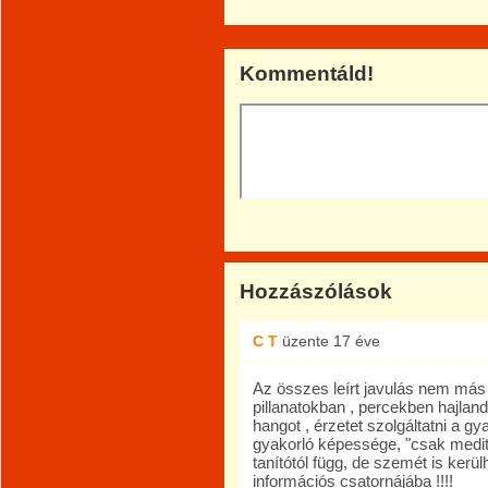
Kommentáld!
Hozzászólások
C T
üzente
17 éve
Az összes leírt javulás nem más 
pillanatokban , percekben hajland
hangot , érzetet szolgáltatni a gy
gyakorló képessége, "csak meditá
tanítótól függ, de szemét is kerülh
információs csatornájába !!!!