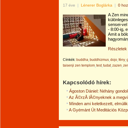
17 éve
|
Lénerer Boglárka
|
0 hoz
A Zen mind
különleges
sensei-vel
- 8:00-ig, 
Amit a böl
hagyomány 
Részletek
Címkék:
buddha
buddhizmus
dojo
fény
taisenji zen templom
test
tudat
zazen
ze
Kapcsolódó hírek:
Ágoston Dániel: Néhány gondol
Az Ã©rzÅ lÃ©nyeknek a megvi
Minden ami keletkezett, elmúlik
A Gyémánt Út Meditációs Közpo