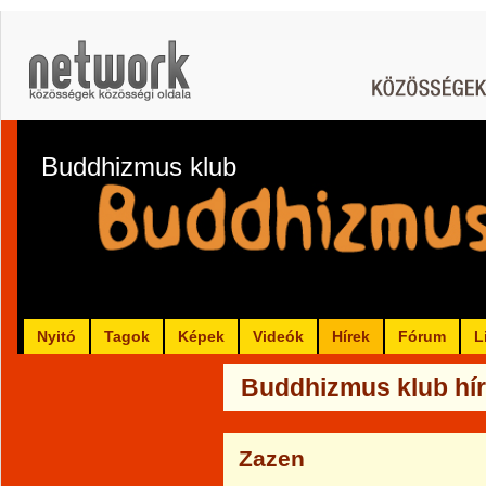
Buddhizmus klub
Nyitó
Tagok
Képek
Videók
Hírek
Fórum
L
Buddhizmus klub hír
Zazen