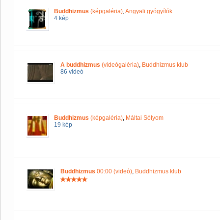
Buddhizmus
(képgaléria)
,
Angyali gyógyítók
4 kép
A buddhizmus
(videógaléria)
,
Buddhizmus klub
86 videó
Buddhizmus
(képgaléria)
,
Máltai Sólyom
19 kép
Buddhizmus
00:00 (videó)
,
Buddhizmus klub