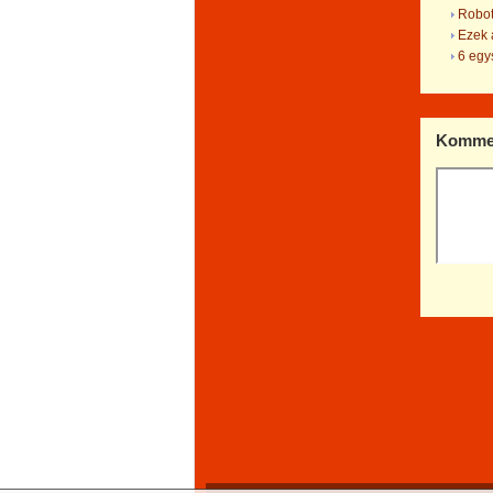
Robot
Ezek a
6 egys
Kommen