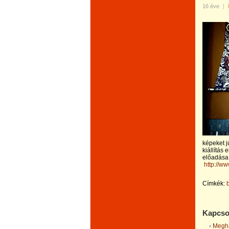
16 éve
|
képeket j
kiállítás
előadása 
http://w
Címkék:
Kapcso
Meghat