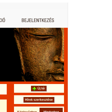
Új hír
Hírek szerkesztése