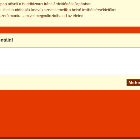
pap növeli a buddhizmus iránti érdeklődést Japánban
 tibeti buddhisták kedvük szerint emelik a belső testhőmérsékletüket
zerű mantra, amivel megváltoztathatod az életed
táld!