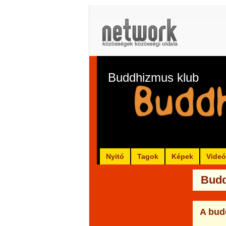
Buddhizmus klub
Nyitó
Tagok
Képek
Vide
Budd
A bud