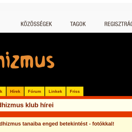
ók
Hírek
Fórum
Linkek
Friss
hizmus klub hírei
dhizmus tanaiba enged betekintést - fotókkal!