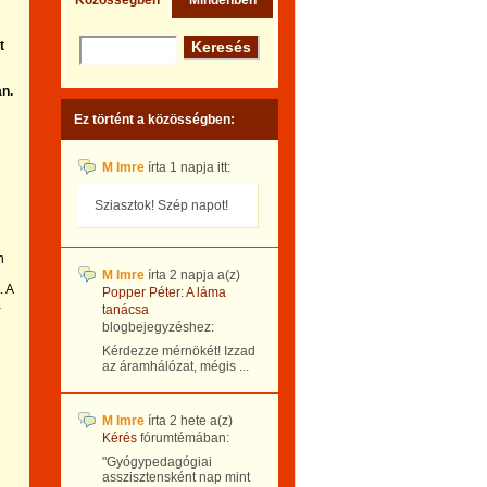
Közösségben
Mindenben
t
n.
Ez történt a közösségben:
M Imre
írta
1 napja
itt:
Sziasztok! Szép napot!
n
M Imre
írta
2 napja
a(z)
. A
Popper Péter: A láma
a
tanácsa
blogbejegyzéshez:
Kérdezze mérnökét! Izzad
az áramhálózat, mégis ...
M Imre
írta
2 hete
a(z)
Kérés
fórumtémában:
"Gyógypedagógiai
asszisztensként nap mint