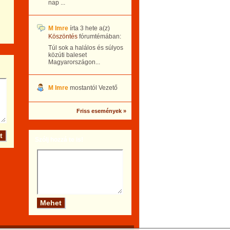
nap ...
M Imre
írta
3 hete
a(z)
Köszöntés
fórumtémában:
Túl sok a halálos és súlyos
közúti baleset
Magyarországon...
M Imre
mostantól Vezető
Friss események »
Szólj hozzá te is!