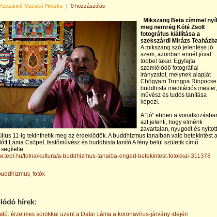
Keczánné Macskó Piroska
|
0 hozzászólás
Mikszang Beta címmel nyíl
meg nemrég Kóté Zsolt
fotográfus kiállítása a
szekszárdi Mirázs Teaházba
A mikszang szó jelentése jó
szem, azonban ennél jóval
többet takar. Egyfajta
szemlélődő fotográfiai
irányzatot, melynek alapját
Chögyam Trungpa Rinpocse
buddhista meditációs mester,
művész és tudós tanítása
képezi.
A "jó" ebben a vonatkozásba
azt jelenti, hogy elménk
zavartalan, nyugodt és nyitott
úlius 11-ig tekinthetik meg az érdeklődők. A buddhizmus tanaiban való betekintést 
 előtt Láma Csöpel, festőművész és buddhista tanító A fény belül születik című
segítette.
ww.teol.hu/tolna/kultura/a-buddhizmus-tanaiba-enged-betekintest-fotokkal-311378
buddhizmus
fotók
lódó hírek:
ó: érzelmes sorokkal üzent a Dalai Láma a koronavírus-járvány idején