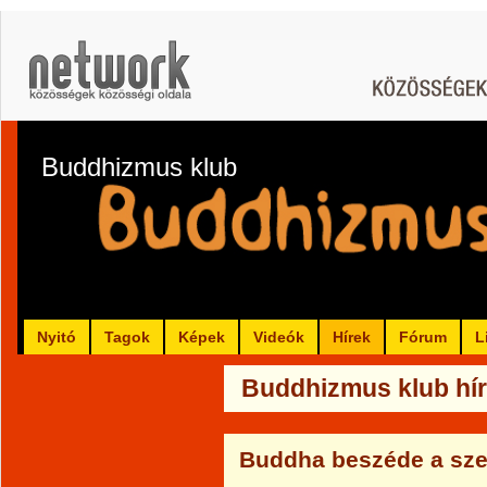
Buddhizmus klub
Nyitó
Tagok
Képek
Videók
Hírek
Fórum
L
Buddhizmus klub hír
Buddha beszéde a sze