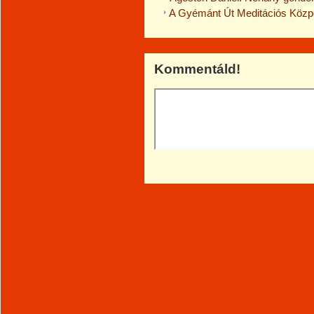
A Gyémánt Út Meditációs Közpo
Kommentáld!