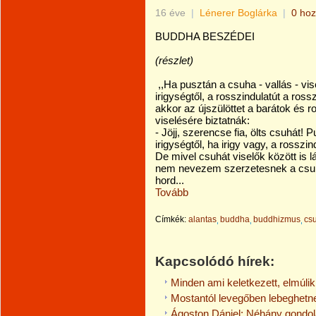
16 éve
|
Lénerer Boglárka
|
0 hoz
BUDDHA BESZÉDEI
(részlet)
,,Ha pusztán a csuha - vallás - vi
irigységtől, a rosszindulatút a rossz
akkor az újszülöttet a barátok és 
viselésére biztatnák:
- Jöjj, szerencse fia, ölts csuhát
irigységtől, ha irigy vagy, a rosszin
De mivel csuhát viselők között is lá
nem nevezem szerzetesnek a csuha
hord...
Tovább
Címkék:
alantas
buddha
buddhizmus
cs
Kapcsolódó hírek:
Minden ami keletkezett, elmúlik
Mostantól levegőben lebeghetne
Ágoston Dániel: Néhány gondol