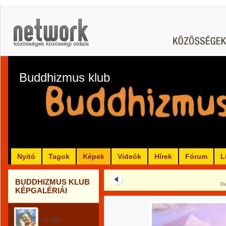
Buddhizmus klub
Nyitó
Tagok
Képek
Videók
Hírek
Fórum
L
BUDDHIZMUS KLUB
Di
KÉPGALÉRIÁI
Buddha
40 kép