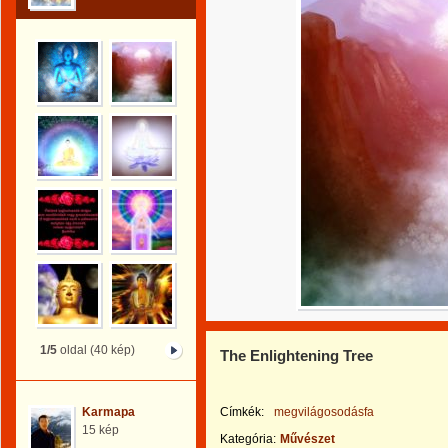
1/5
oldal (40 kép)
The Enlightening Tree
Karmapa
Címkék:
megvilágosodásfa
15 kép
Kategória:
Művészet