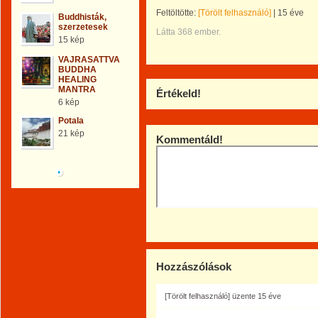
Feltöltötte:
[Törölt felhasználó]
|
15 éve
Buddhisták,
szerzetesek
Látta 368 ember.
15 kép
VAJRASATTVA
BUDDHA
HEALING
MANTRA
Értékeld!
6 kép
Potala
21 kép
Kommentáld!
Böngéssz a galériák
között!
Hozzászólások
[Törölt felhasználó]
üzente
15 éve