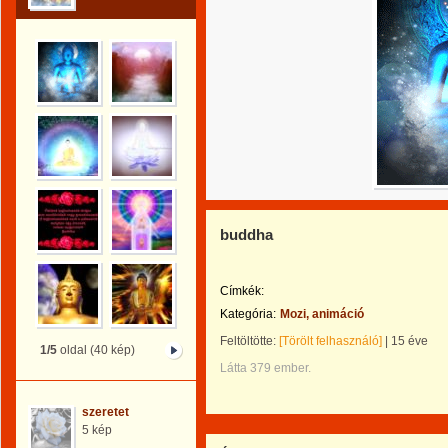
buddha
Címkék:
Kategória:
Mozi, animáció
Feltöltötte:
[Törölt felhasználó]
|
15 éve
1/5
oldal (40 kép)
Látta 379 ember.
szeretet
5 kép