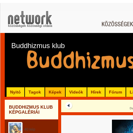
Buddhizmus klub
Nyitó
Tagok
Képek
Videók
Hírek
Fórum
L
BUDDHIZMUS KLUB
Di
KÉPGALÉRIÁI
Buddha
40 kép