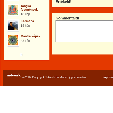
Értékeld!
Tangka
festmények
18 kép
Kommentáld!
Karmapa
15 kép
Mantra képek
43 kép
Böngéssz a galériák
között!
© 2007 Copyright Network.hu Minden jog fenntartva.
Impres