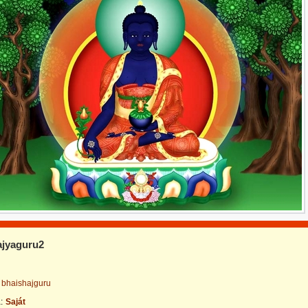
ajyaguru2
bhaishajguru
:
Saját