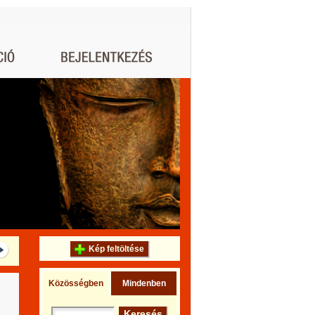
Kép feltöltése
Közösségben
Mindenben