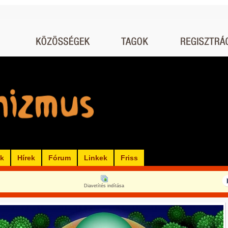
ók
Hírek
Fórum
Linkek
Friss
Diavetítés indítása