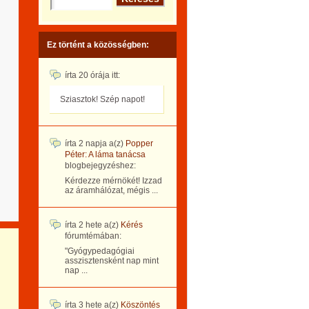
Ez történt a közösségben:
írta
20 órája
itt:
Sziasztok! Szép napot!
írta
2 napja
a(z)
Popper
Péter: A láma tanácsa
blogbejegyzéshez:
Kérdezze mérnökét! Izzad
az áramhálózat, mégis ...
írta
2 hete
a(z)
Kérés
fórumtémában:
"Gyógypedagógiai
asszisztensként nap mint
nap ...
írta
3 hete
a(z)
Köszöntés