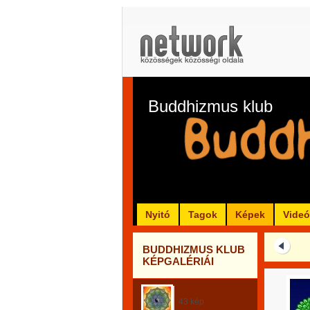
Buddhizmus klub
Nyitó
Tagok
Képek
Vide
BUDDHIZMUS KLUB
KÉPGALÉRIÁI
Mantra képek
43 kép