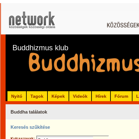
Buddhizmus klub
Nyitó
Tagok
Képek
Videók
Hírek
Fórum
L
Buddha találatok
Keresés szűkítése
Kulcsszavak: