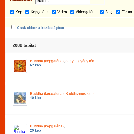
Kép
Képgaléria
Videó
Videógaléria
Blog
Fórum
Csak ebben a közösségben
2088 találat
Buddha
(képgaléria)
,
Angyali gyógyítók
62 kép
Buddha
(képgaléria)
,
Buddhizmus klub
40 kép
Buddha
(képgaléria)
,
.
29 kép