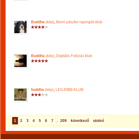
Buddha
(kép)
,
Berni pásztor rajongók klub
Buddha
(kép)
,
Digitális Fotózás klub
buddha
(kép)
,
LEGJOBB KLUB
1
2
3
4
5
6
7
...
209
következő
utolsó