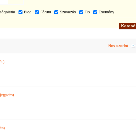
eógaléria
Blog
Fórum
Szavazás
Tip
Esemény
Név szerint
és)
jegyzés)
és)