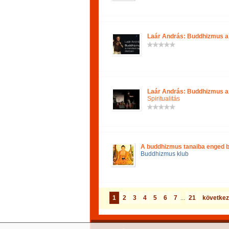
Laár András: Buddhizmus a
Laár András: Buddhizmus a 
Spiritualitás
A buddhizmus tanaiba enged be
Buddhizmus klub
1
2
3
4
5
6
7
...
21
követke