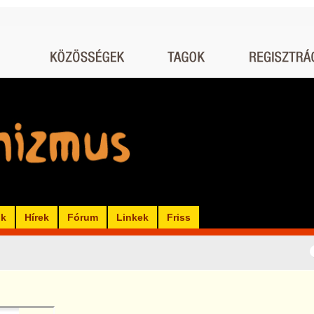
ók
Hírek
Fórum
Linkek
Friss