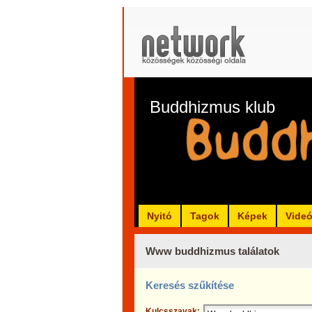
Buddhizmus klub
Nyitó
Tagok
Képek
Vide
Www buddhizmus találatok
Keresés szűkítése
Kulcsszavak: