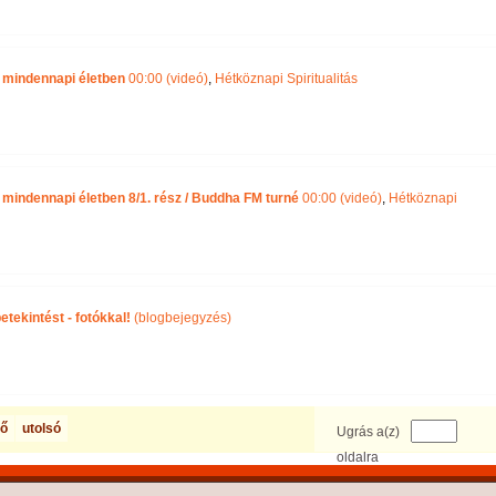
 mindennapi életben
00:00 (videó)
,
Hétköznapi Spiritualitás
mindennapi életben 8/1. rész / Buddha FM turné
00:00 (videó)
,
Hétköznapi
tekintést - fotókkal!
(blogbejegyzés)
ző
utolsó
Ugrás a(z)
oldalra