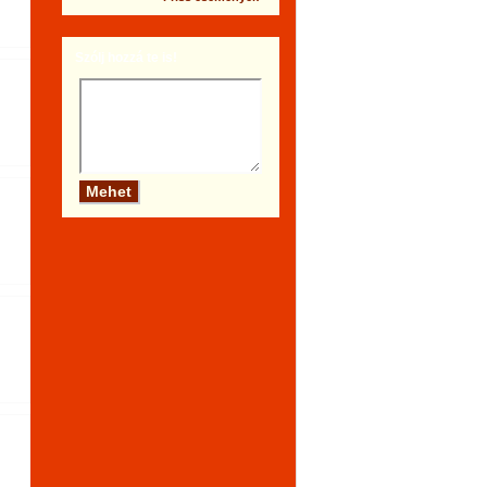
Szólj hozzá te is!