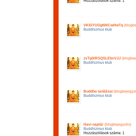
Hozzászólások száma: 1
VKlGYUGgNNCwHwTq
(blogbe
Buddhizmus klub
zvTgIXRSQSLEbvVJJ
(blogbej
Buddhizmus klub
Buddha tanításai
(blogbejegyz
Buddhizmus klub
Havi naptár
(blogbejegyzés)
Buddhizmus klub
Hozzászólások száma: 1