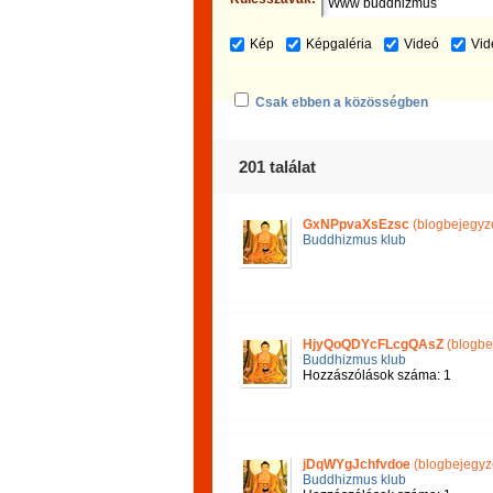
Kép
Képgaléria
Videó
Vid
Csak ebben a közösségben
201 találat
GxNPpvaXsEzsc
(blogbejegyz
Buddhizmus klub
HjyQoQDYcFLcgQAsZ
(blogbe
Buddhizmus klub
Hozzászólások száma: 1
jDqWYgJchfvdoe
(blogbejegyz
Buddhizmus klub