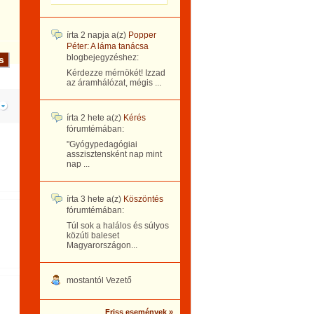
írta
2 napja
a(z)
Popper
Péter: A láma tanácsa
blogbejegyzéshez:
Kérdezze mérnökét! Izzad
az áramhálózat, mégis ...
írta
2 hete
a(z)
Kérés
fórumtémában:
"Gyógypedagógiai
asszisztensként nap mint
nap ...
írta
3 hete
a(z)
Köszöntés
fórumtémában:
Túl sok a halálos és súlyos
közúti baleset
Magyarországon...
mostantól Vezető
Friss események »