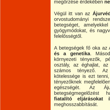
megőrzése érdekében
ne
Végül itt van az
Ájurvé
orvostudományi rendsze
betegséget, amelyekke
gyógymódokat, és nagyvo
felelősségtől.
A betegségek fő oka az 
és a genetika
. Másod
környezeti tényezők, p
osztály, az éghajlat, a
számos tényező. Az 
kötelessége is ezt tenni
tényezőknek megfelelően
egészségét. Az Áj
betegségmegelőzést 
fiatalító eljárásokat
il
meghosszabbítását.