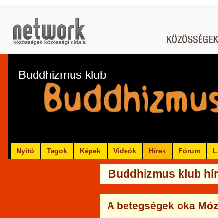
Buddhizmus klub
Nyitó
Tagok
Képek
Videók
Hírek
Fórum
L
Buddhizmus klub hír
A betegségek oka Móz