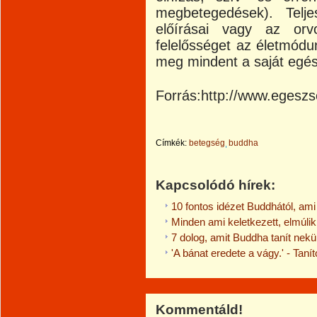
megbetegedések). Telj
előírásai vagy az orvos
felelősséget az életmódun
meg mindent a saját egé
Forrás:http://www.egesz
Címkék:
betegség
buddha
Kapcsolódó hírek:
10 fontos idézet Buddhától, ami s
Minden ami keletkezett, elmúlik
7 dolog, amit Buddha tanít nek
'A bánat eredete a vágy.' - Taní
Kommentáld!