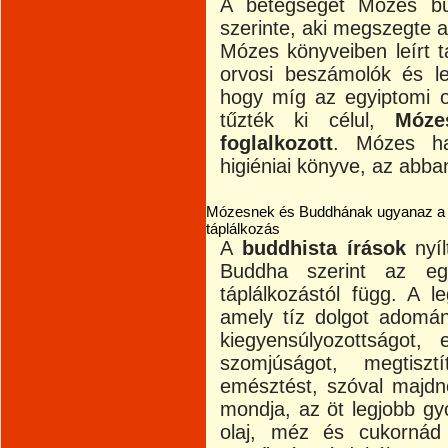
A betegséget Mózes bű
szerinte, aki megszegte a
Mózes könyveiben leírt t
orvosi beszámolók és le
hogy míg az egyiptomi o
tűzték ki célul,
Móze
foglalkozott
. Mózes ha
higiéniai könyve, az abba
Mózesnek és Buddhának ugyanaz a vé
táplálkozás
A
buddhista írások
nyíl
Buddha szerint az eg
táplálkozástól függ. A 
amely tíz dolgot adomán
kiegyensúlyozottságot,
szomjúságot, megtiszt
emésztést, szóval majdn
mondja, az öt legjobb gyóg
olaj, méz és cukornád