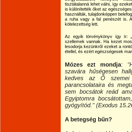
tisztátalanná lehet válni, így ezeke
is különítették őket az egészséges
használták, tulajdonképpen belefog
a ruha vagy a fal penészét is. A
kötelezettség lett.
Az egyik törvénykönyv így ír: „
szellemek vannak. Ha kezet mosun
lesodorja kezünkről ezeket a ront
étellel, és ezért egészségesek ma
Mózes ezt mondja
:
"
szavára hűségesen hall
kedves az Ő szemei e
parancsolataira és megt
sem bocsátok reád ama
Egyiptomra bocsátottam
gyógyítód." (Exodus 15.2
A betegség bűn?