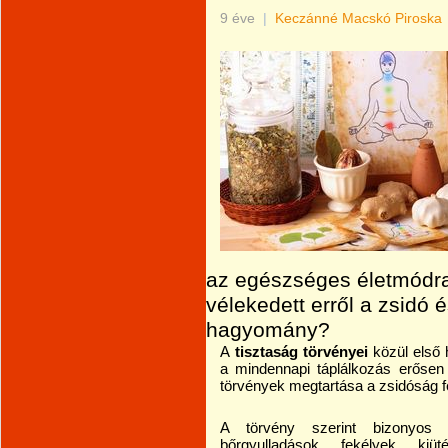
9 éve
|
Keczánné Macskó Piroska
az egészséges életmódr
vélekedett erről a zsidó
hagyomány?
A
tisztaság törvényei
közül első 
a mindennapi táplálkozás erősen 
törvények megtartása a zsidóság f
A törvény szerint bizonyos b
bőrgyulladások, fekélyek, ki