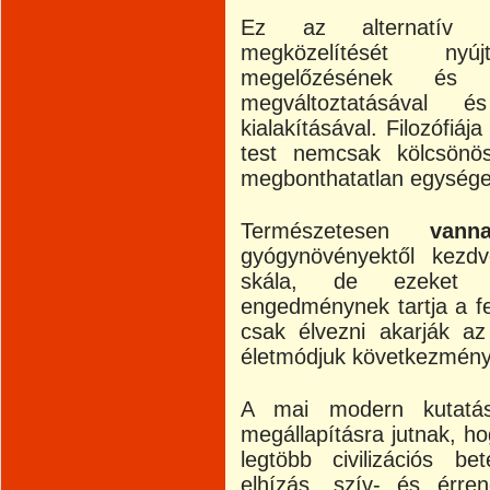
Ez az alternatív mó
megközelítését ny
megelőzésének és 
megváltoztatásával 
kialakításával. Filozófiá
test nemcsak kölcsön
megbonthatatlan egységet
Természetesen
vann
gyógynövényektől kezd
skála, de ezeket m
engedménynek tartja a fe
csak élvezni akarják az
életmódjuk következmény
A mai modern kutatás
megállapításra jutnak, h
legtöbb civilizációs be
elhízás, szív- és érre