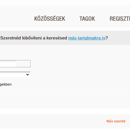
 Szeretnéd kibővíteni a keresésed
más tartalmakra is
?
égekben
Név szerint