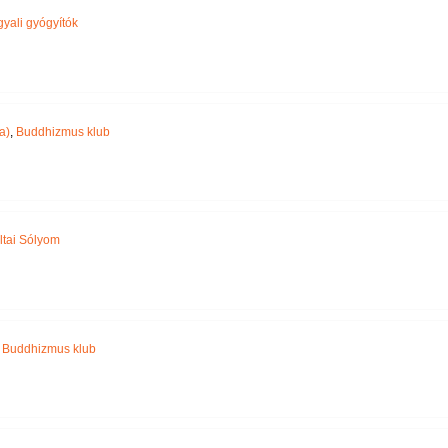
yali gyógyítók
a)
,
Buddhizmus klub
ltai Sólyom
,
Buddhizmus klub