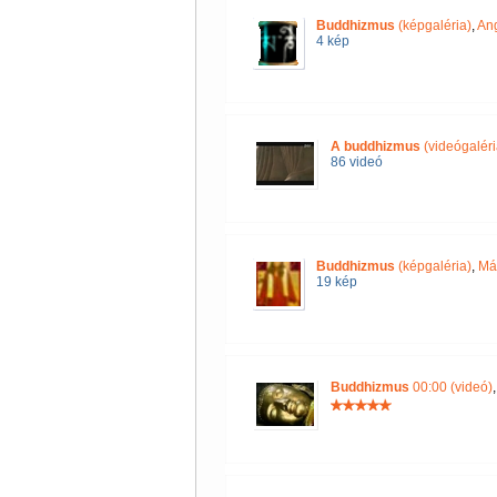
Buddhizmus
(képgaléria)
,
Ang
4 kép
A buddhizmus
(videógaléri
86 videó
Buddhizmus
(képgaléria)
,
Má
19 kép
Buddhizmus
00:00 (videó)