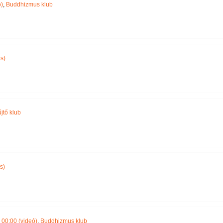
)
,
Buddhizmus klub
s)
jtő klub
s)
00:00 (videó)
,
Buddhizmus klub