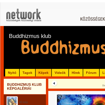
Buddhizmus klub
Nyitó
Tagok
Képek
Videók
Hírek
Fórum
L
BUDDHIZMUS KLUB
Di
KÉPGALÉRIÁI
Buddha
40 kép