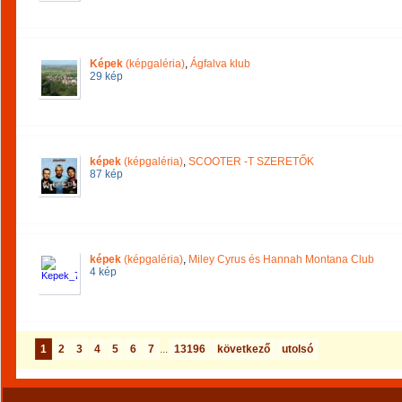
Képek
(képgaléria)
,
Ágfalva klub
29 kép
képek
(képgaléria)
,
SCOOTER -T SZERETŐK
87 kép
képek
(képgaléria)
,
Miley Cyrus és Hannah Montana Club
4 kép
1
2
3
4
5
6
7
...
13196
következő
utolsó