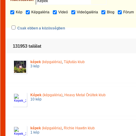
Kép
Képgaléria
Videó
Videógaléria
Blog
Fórum
Csak ebben a közösségben
131953 találat
képek
(képgaléria)
,
Tájfutás klub
3 kép
Képek
(képgaléria)
,
Heavy Metal Örültek klub
10 kép
képek
(képgaléria)
,
Richie Hawtin klub
1 kép