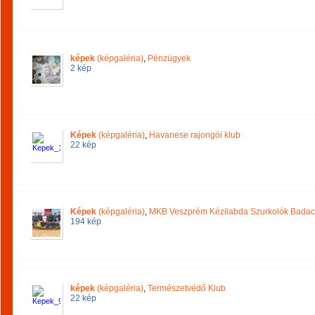
képek
(képgaléria)
,
Pénzügyek
2 kép
Képek
(képgaléria)
,
Havanese rajongói klub
22 kép
Képek
(képgaléria)
,
MKB Veszprém Kézilabda Szurkolók Bada
194 kép
képek
(képgaléria)
,
Természetvédő Klub
22 kép