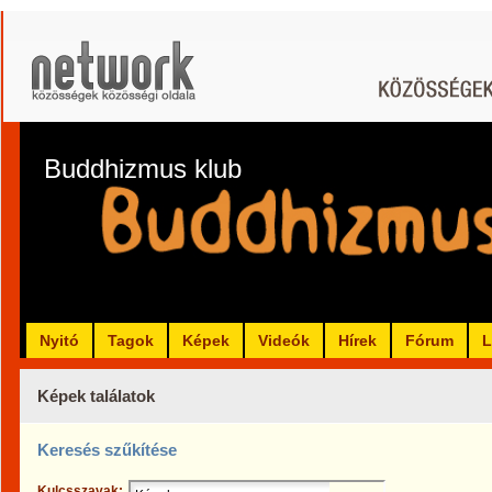
Buddhizmus klub
Nyitó
Tagok
Képek
Videók
Hírek
Fórum
L
Képek találatok
Keresés szűkítése
Kulcsszavak: