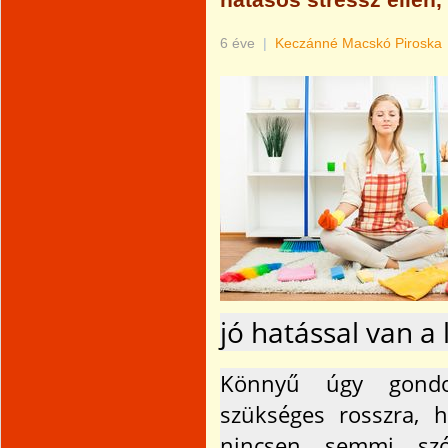
hatásos stressz ellen,
6 éve
|
Keczánné Macskó Piroska
jó hatással van a 
Könnyű úgy gondol
szükséges rosszra, h
nincsen semmi szó