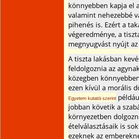
könnyebben kapja el a
valamint nehezebbé vál
pihenés is. Ezért a tak
végeredménye, a tiszta
megnyugvást nyújt az
A tiszta lakásban kev
feldolgoznia az agyna
közegben könnyebben 
ezen kívül a morális d
példáu
Egyetem kutatói szerint
jobban követik a szabá
környezetben dolgozn
ételválasztásaik is s
ezeknek az emberekne