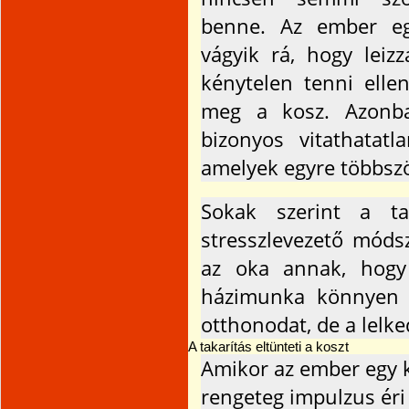
benne. Az ember e
vágyik rá, hogy leiz
kénytelen tenni elle
meg a kosz. Azonba
bizonyos vitathatatla
amelyek egyre többszö
Sokak szerint a ta
stresszlevezető móds
az oka annak, hogy
házimunka könnyen 
otthonodat, de a lelked
A takarítás eltünteti a koszt
Amikor az ember egy k
rengeteg impulzus éri 