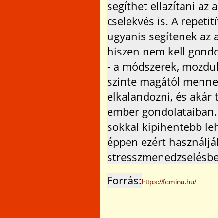
segíthet ellazítani az
cselekvés is. A repeti
ugyanis segítenek az 
hiszen nem kell gondo
- a módszerek, mozdul
szinte magától menne
elkalandozni, és akár t
ember gondolataiban. 
sokkal kipihentebb leh
éppen ezért használjá
stresszmenedzselésbe
Forrás:
https://femina.hu/