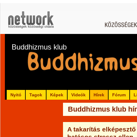
Buddhizmus klub
Nyitó
Tagok
Képek
Videók
Hírek
Fórum
L
Buddhizmus klub hír
A takarítás elképesztő