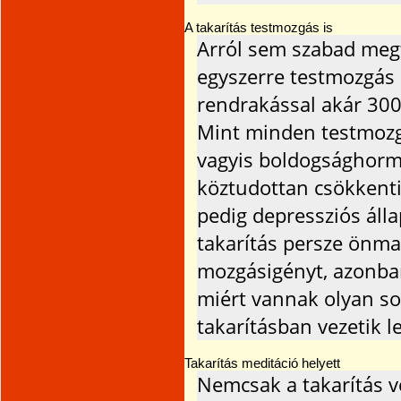
A takarítás testmozgás is
Arról sem szabad megf
egyszerre testmozgás i
rendrakással akár 300 k
Mint minden testmozgás
vagyis boldogsághorm
köztudottan csökkenti 
pedig depressziós álla
takarítás persze önm
mozgásigényt, azonban
miért vannak olyan so
takarításban vezetik le
Takarítás meditáció helyett
Nemcsak a takarítás v