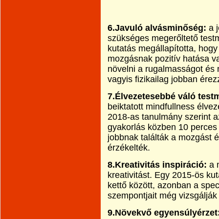
6.Javuló alvásminőség:
a 
szükséges megerőltető test
kutatás megállapította, hog
mozgásnak pozitív hatása va
növelni a rugalmasságot és 
vagyis fizikailag jobban ére
7.Élvezetesebbé váló test
beiktatott mindfullness élve
2018-as tanulmány szerint a
gyakorlás közben 10 perces 
jobbnak találták a mozgást és
érzékelték.
8.Kreativitás inspiráció:
a m
kreativitást. Egy 2015-ös ku
kettő között, azonban a speci
szempontjait még vizsgálják
9.Növekvő egyensúlyérzet