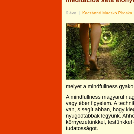
meditációs séta előny
6 éve
|
Keczánné Macskó Piroska
melyet a mindfullness gyako
A mindfullness magyarul nagyj
vagy éber figyelem. A techn
van, s segít abban, hogy ki
nyugodtabbak legyünk. Ahhoz
környezetünkkel, testünkkel
tudatosságot.