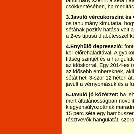
tanulmány szerint a séta h
csökkentésében, ha meditáci
3.Javuló vércukorszint és 
os tanulmány kimutatta, hog
sétának pozitív hatása volt 
a 2-es típusú diabétesszel 
4.Enyhülő depresszió:
font
kor előrehaladtával. A gyako
fittség szintjét és a hangula
az időskorral. Egy 2014-es t
az idősebb embereknek, aki
sétát heti 3-szor 12 héten á
javult a vérnyomásuk és a fun
5.Javuló jó közérzet:
ha leh
mert általánosságban növelik
kiegyensúlyozottnak maradni
15 perc séta egy bambuszerd
résztvevők hangulatát, szor