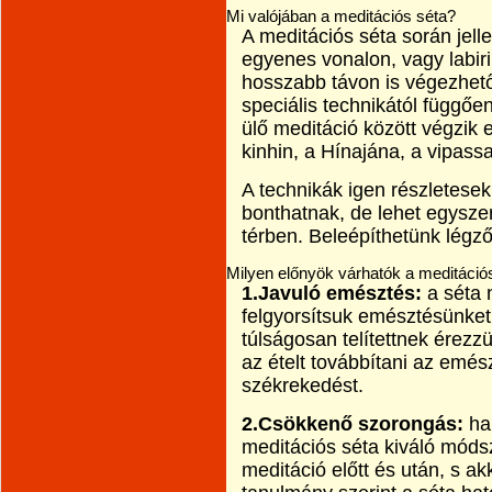
Mi valójában a meditációs séta?
A meditációs séta során jel
egyenes vonalon, vagy labir
hosszabb távon is végezhető
speciális technikától függőe
ülő meditáció között végzik 
kinhin, a Hínajána, a vipass
A technikák igen részletesek
bonthatnak, de lehet egyszer
térben. Beleépíthetünk légző
Milyen előnyök várhatók a meditáci
1.Javuló emésztés:
a séta 
felgyorsítsuk emésztésünket
túlságosan telítettnek érez
az ételt továbbítani az emé
székrekedést.
2.Csökkenő szorongás:
ha 
meditációs séta kiváló móds
meditáció előtt és után, s a