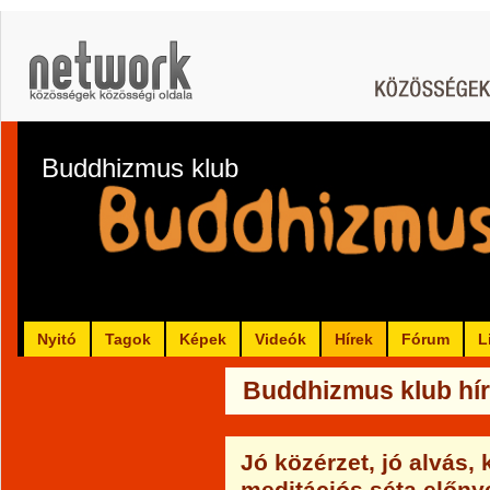
Buddhizmus klub
Nyitó
Tagok
Képek
Videók
Hírek
Fórum
L
Buddhizmus klub hír
Jó közérzet, jó alvás,