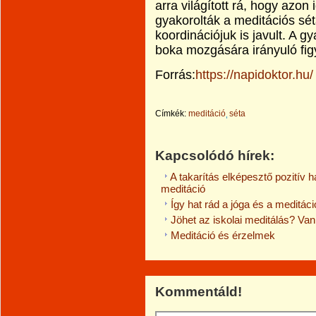
arra világított rá, hogy azon
gyakorolták a meditációs sétá
koordinációjuk is javult. A g
boka mozgására irányuló fig
Forrás:
https://napidoktor.hu/
Címkék:
meditáció
séta
Kapcsolódó hírek:
A takarítás elképesztő pozitív h
meditáció
Így hat rád a jóga és a meditáci
Jöhet az iskolai meditálás? Van
Meditáció és érzelmek
Kommentáld!