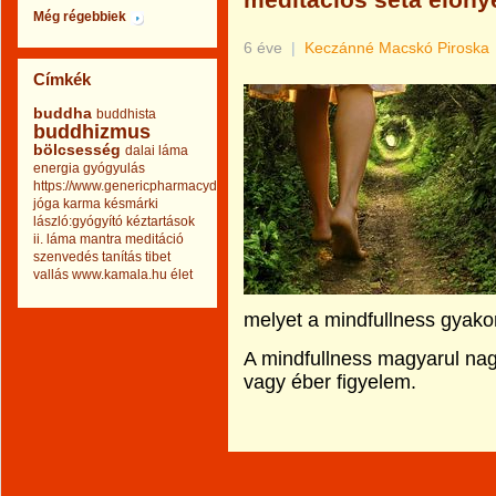
meditációs séta előny
Még régebbiek
6 éve
|
Keczánné Macskó Piroska
Címkék
buddha
buddhista
buddhizmus
bölcsesség
dalai láma
energia
gyógyulás
https://www.genericpharmacydrug.com
jóga
karma
késmárki
lászló:gyógyító kéztartások
ii.
láma
mantra
meditáció
szenvedés
tanítás
tibet
vallás
www.kamala.hu
élet
melyet a mindfullness gyako
A mindfullness magyarul nagyj
vagy éber figyelem.