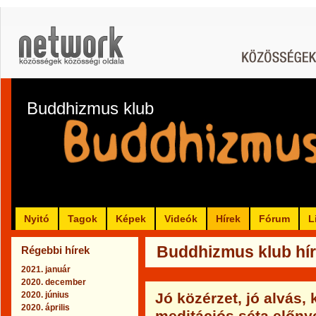
Buddhizmus klub
Nyitó
Tagok
Képek
Videók
Hírek
Fórum
L
Buddhizmus klub híre
Régebbi hírek
2021. január
2020. december
2020. június
Jó közérzet, jó alvás,
2020. április