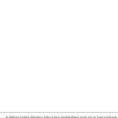
A felhasználói élmény fokozása érdekében már mi is használunk 