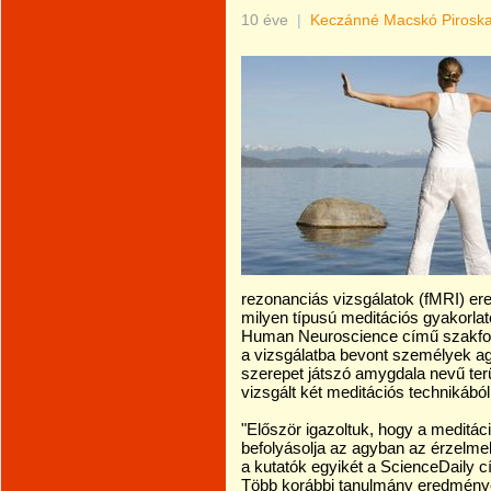
10 éve
|
Keczánné Macskó Pirosk
rezonanciás vizsgálatok (fMRI) e
milyen típusú meditációs gyakorlatot 
Human Neuroscience című szakfoly
a vizsgálatba bevont személyek a
szerepet játszó amygdala nevű terüle
vizsgált két meditációs technikábó
"Először igazoltuk, hogy a meditáció
befolyásolja az agyban az érzelmek
a kutatók egyikét a ScienceDaily c
Több korábbi tanulmány eredménye 