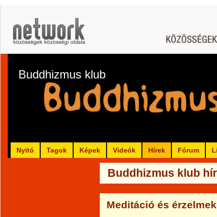
Buddhizmus klub
Nyitó
Tagok
Képek
Videók
Hírek
Fórum
L
Buddhizmus klub hír
Meditáció és érzelmek