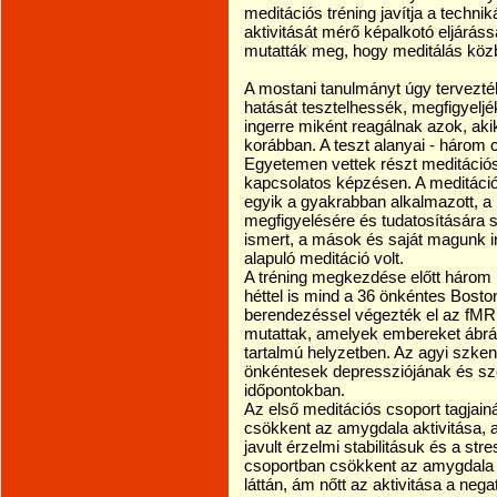
meditációs tréning javítja a techni
aktivitását mérő képalkotó eljárás
mutatták meg, hogy meditálás köz
A mostani tanulmányt úgy tervezté
hatását tesztelhessék, megfigyeljé
ingerre miként reagálnak azok, aki
korábban. A teszt alanyai - három 
Egyetemen vettek részt meditációs
kapcsolatos képzésen. A meditációs
egyik a gyakrabban alkalmazott, a
megfigyelésére és tudatosítására 
ismert, a mások és saját magunk ir
alapuló meditáció volt.
A tréning megkezdése előtt három 
héttel is mind a 36 önkéntes Bosto
berendezéssel végezték el az fMRI
mutattak, amelyek embereket ábráz
tartalmú helyzetben. Az agyi szken
önkéntesek depressziójának és s
időpontokban.
Az első meditációs csoport tagjain
csökkent az amygdala aktivitása, a
javult érzelmi stabilitásuk és a st
csoportban csökkent az amygdala a
láttán, ám nőtt az aktivitása a neg