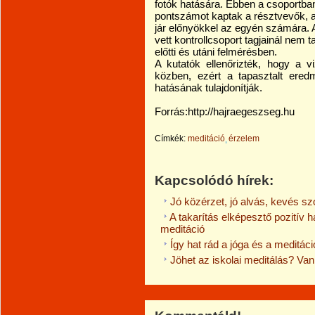
fotók hatására. Ebben a csoportba
pontszámot kaptak a résztvevők, am
jár előnyökkel az egyén számára.
vett kontrollcsoport tagjainál nem 
előtti és utáni felmérésben.
A kutatók ellenőrizték, hogy a v
közben, ezért a tapasztalt ered
hatásának tulajdonítják.
Forrás:http://hajraegeszseg.hu
Címkék:
meditáció
érzelem
Kapcsolódó hírek:
Jó közérzet, jó alvás, kevés sz
A takarítás elképesztő pozitív h
meditáció
Így hat rád a jóga és a meditáci
Jöhet az iskolai meditálás? Van