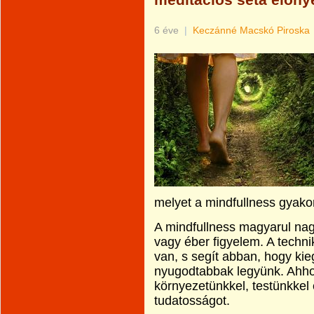
meditációs séta előny
6 éve
|
Keczánné Macskó Piroska
melyet a mindfullness gyako
A mindfullness magyarul nagyj
vagy éber figyelem. A techn
van, s segít abban, hogy ki
nyugodtabbak legyünk. Ahhoz
környezetünkkel, testünkkel
tudatosságot.