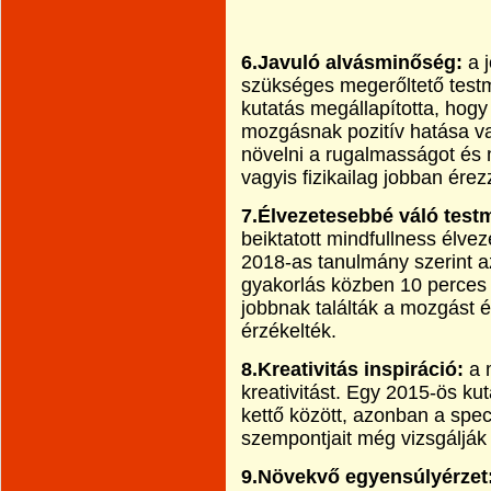
6.Javuló alvásminőség:
a 
szükséges megerőltető test
kutatás megállapította, hog
mozgásnak pozitív hatása va
növelni a rugalmasságot és 
vagyis fizikailag jobban ére
7.Élvezetesebbé váló test
beiktatott mindfullness élve
2018-as tanulmány szerint a
gyakorlás közben 10 perces 
jobbnak találták a mozgást és
érzékelték.
8.Kreativitás inspiráció:
a m
kreativitást. Egy 2015-ös ku
kettő között, azonban a speci
szempontjait még vizsgálják
9.Növekvő egyensúlyérzet