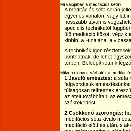
Mi valójában a meditációs séta?
A meditációs séta során jel
egyenes vonalon, vagy labir
hosszabb távon is végezhető
speciális technikától függőe
ülő meditáció között végzik 
kinhin, a Hínajána, a vipass
A technikák igen részletesek
bonthatnak, de lehet egyszer
térben. Beleépíthetünk légző
Milyen előnyök várhatók a meditáci
1.Javuló emésztés:
a séta 
felgyorsítsuk emésztésünket
túlságosan telítettnek érez
az ételt továbbítani az emé
székrekedést.
2.Csökkenő szorongás:
ha 
meditációs séta kiváló móds
meditáció előtt és után, s a