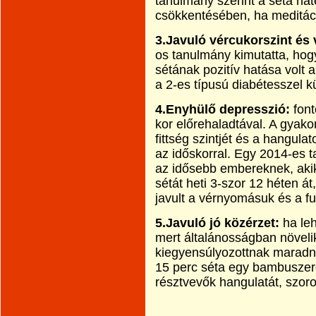
tanulmány szerint a séta h
csökkentésében, ha meditáci
3.Javuló vércukorszint és 
os tanulmány kimutatta, hog
sétának pozitív hatása volt 
a 2-es típusú diabétesszel 
4.Enyhülő depresszió:
font
kor előrehaladtával. A gyako
fittség szintjét és a hangula
az időskorral. Egy 2014-es t
az idősebb embereknek, aki
sétát heti 3-szor 12 héten á
javult a vérnyomásuk és a fun
5.Javuló jó közérzet:
ha leh
mert általánosságban növelik
kiegyensúlyozottnak maradni
15 perc séta egy bambuszerd
résztvevők hangulatát, szor