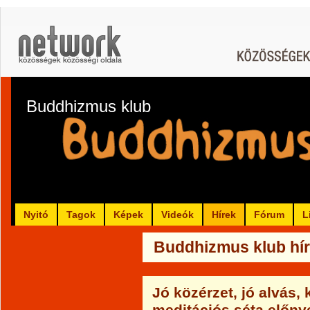
Buddhizmus klub
Nyitó
Tagok
Képek
Videók
Hírek
Fórum
L
Buddhizmus klub hír
Jó közérzet, jó alvás,