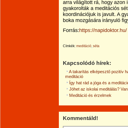
arra világított rá, hogy azon
gyakorolták a meditációs sétá
koordinációjuk is javult. A g
boka mozgására irányuló fig
Forrás:
https://napidoktor.hu/
Címkék:
meditáció
séta
Kapcsolódó hírek:
A takarítás elképesztő pozitív h
meditáció
Így hat rád a jóga és a meditáci
Jöhet az iskolai meditálás? Van
Meditáció és érzelmek
Kommentáld!