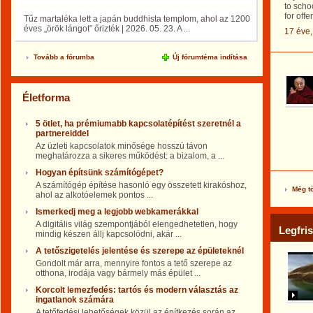
to scho
for off
Tűz martaléka lett a japán buddhista templom, ahol az 1200
éves „örök lángot” őrizték | 2026. 05. 23. A ...
17 éve
Tovább a fórumba
Új fórumtéma indítása
Életforma
5 ötlet, ha prémiumabb kapcsolatépítést szeretnél a
partnereiddel
Az üzleti kapcsolatok minősége hosszú távon
meghatározza a sikeres működést: a bizalom, a ...
Hogyan építsünk számítógépet?
A számítógép építése hasonló egy összetett kirakóshoz,
Még tö
ahol az alkotóelemek pontos ...
Ismerkedj meg a legjobb webkamerákkal
A digitális világ szempontjából elengedhetetlen, hogy
Legfri
mindig készen állj kapcsolódni, akár ...
A tetőszigetelés jelentése és szerepe az épületeknél
Gondolt már arra, mennyire fontos a tető szerepe az
otthona, irodája vagy bármely más épület ...
Korcolt lemezfedés: tartós és modern választás az
ingatlanok számára
A tetőfedési lehetőségek közül az építkezés során az