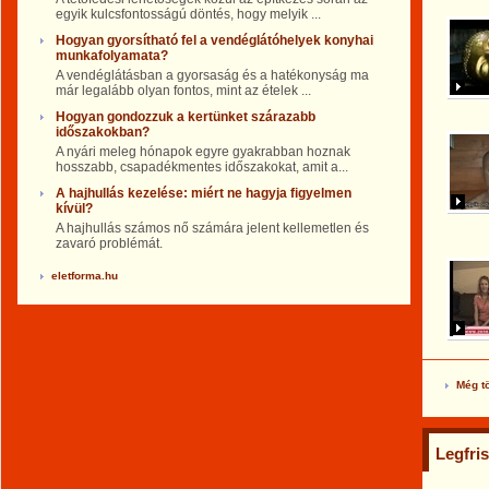
egyik kulcsfontosságú döntés, hogy melyik ...
Hogyan gyorsítható fel a vendéglátóhelyek konyhai
munkafolyamata?
A vendéglátásban a gyorsaság és a hatékonyság ma
már legalább olyan fontos, mint az ételek ...
Hogyan gondozzuk a kertünket szárazabb
időszakokban?
A nyári meleg hónapok egyre gyakrabban hoznak
hosszabb, csapadékmentes időszakokat, amit a...
A hajhullás kezelése: miért ne hagyja figyelmen
kívül?
A hajhullás számos nő számára jelent kellemetlen és
zavaró problémát.
eletforma.hu
Még t
Legfri