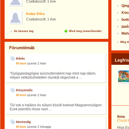
Csatlakozott:
1 éve
Qing
Kös
Kalas Dóra
Csatlakozott:
1 éve
bud
japá
Az összes tag
Hívd meg ismerőseidet
Maha
Még t
Fórumtémák
Kérés
Legfri
M Imre
üzente
2 hete
"Gyógypedagógiai asszisztensként nap mint nap látom,
milyen nélkülözhetetlen munkát végeznek a ...
Köszöntés
M Imre
üzente
2 hete
Túl sok a halálos és súlyos közúti baleset Magyarországon.
Ezek jelentős része nem ...
Ilona
[Törölt
közösség
M Imre
üzente
2 hónapja
Hiya Ev