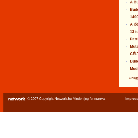
A Bu
Budd
1400
A jó
13 t
Patr
Muta
CÉL
Budd
Medi
Linkg
© 2007 Copyright Network.hu Minden jog fenntartva.
Impres