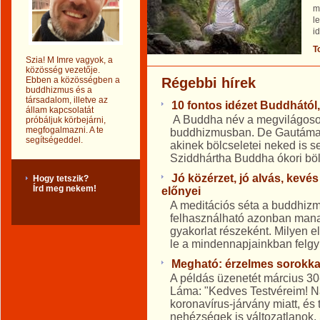
m
l
id
T
Szia! M Imre vagyok, a
közösség vezetője.
Ebben a közösségben a
Régebbi hírek
buddhizmus és a
társadalom, illetve az
10 fontos idézet Buddhától, 
állam kapcsolatát
A Buddha név a megvilágosodo
próbáljuk körbejárni,
megfogalmazni. A te
buddhizmusban. De Gautáma S
segítségeddel.
akinek bölcseletei neked is 
Sziddhártha Buddha ókori bölcs
Jó közérzet, jó alvás, kevé
Hogy tetszik?
Írd meg nekem!
előnyei
A meditációs séta a buddhiz
felhasználható azonban mana
gyakorlat részeként. Milyen 
le a mindennapjainkban felgyü
Megható: érzelmes sorokkal
A példás üzenetét március 30-
Láma: "Kedves Testvéreim! N
koronavírus-járvány miatt, és
nehézségek is változatlanok. 