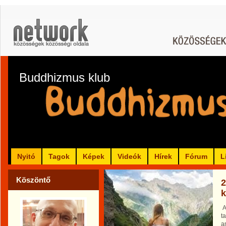
Buddhizmus klub
Nyitó
Tagok
Képek
Videók
Hírek
Fórum
L
Köszöntő
2
k
A
t
a