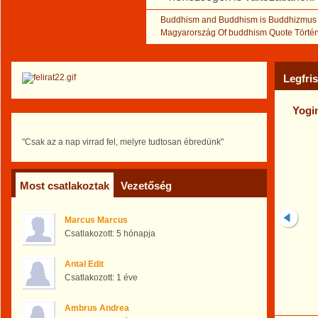
Buddhism and
Buddhism is
Buddhizmus
Magyarország
Of buddhism
Quote
Törté
Legfri
Yogi
"Csak az a nap virrad fel, melyre tudtosan ébredünk"
Most csatlakoztak
Vezetőség
Marcus Marcus
Csatlakozott:
5 hónapja
Antal Edit
Csatlakozott:
1 éve
Ambrus Andrea